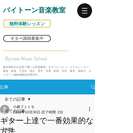
バイトーン音楽教室
無料体験レッスン
ギター講師募集中
Bytone Music School
東京神奈川の近所で選べる音楽教室。ギターレッスン。ドラムレッスン。
新宿 経堂 下北沢 狛江 登戸 生田 町田 渋谷 東京 神奈川 オ
ンライン無料体験好評受付中。
記事
全ての記事
小林フミトモ
全ての記事
2018年10月30日
読了時間: 2分
ギター上達で一番効果的な
ギター
方法
作曲