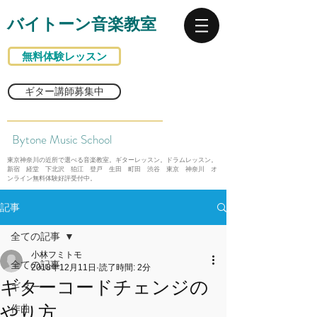
バイトーン音楽教室
無料体験レッスン
ギター講師募集中
Bytone Music School
東京神奈川の近所で選べる音楽教室。ギターレッスン。ドラムレッスン。
新宿 経堂 下北沢 狛江 登戸 生田 町田 渋谷 東京 神奈川 オ
ンライン無料体験好評受付中。
記事
全ての記事
小林フミトモ
全ての記事
2018年12月11日
読了時間: 2分
ギターコードチェンジの
ギター
やり方
作曲