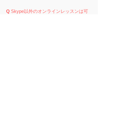
Q
Skype以外のオンラインレッスンは可
能ですか？
Skype以外でも、facebookのFaceTimeで
のオンラインレッスンや、LINEテレビ電
話でのオンラインレッスンを受講されて
いる生徒様もおります。こちらも1度
体験
レッスン
で、ご確認していただけたらと
思います
Q
体験レッスンだけで入会はしなくても
よいのですか？
A
はい。無理な勧誘はいたしません。
当日に結論を出していただかなくても大
丈夫です。特に未成年の方は保護者の方
とじっくりご相談下さい。
レッスンを無料で体験してみる
初めてでも安心♩
​申し込みページ