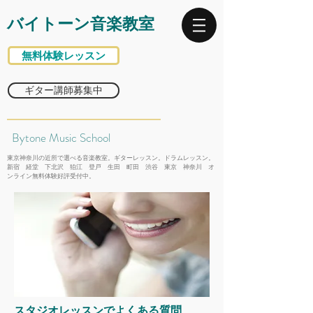
バイトーン音楽教室
無料体験レッスン
ギター講師募集中
Bytone Music School
東京神奈川の近所で選べる音楽教室。ギターレッスン。ドラムレッスン。
新宿 経堂 下北沢 狛江 登戸 生田 町田 渋谷 東京 神奈川 オ
ンライン無料体験好評受付中。
​スタジオレッスンでよくある質問