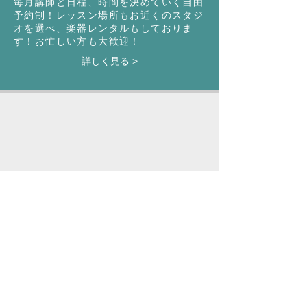
毎月講師と日程、時間を決めていく自由
予約制！レッスン場所もお近くのスタジ
オを選べ、楽器レンタルもしておりま
す！お忙しい方も大歓迎！
詳しく見る >
​個別レッスン
1回のレッスン時間は60分。個人レッス
ンですので、分からない事など、遠慮な
く自分のペースで上達できます。レッス
ンは丁寧に進行していきます。
詳しく見る >