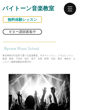
バイトーン音楽教室
無料体験レッスン
ギター講師募集中
Bytone Music School
東京神奈川の近所で選べる音楽教室。ギターレッスン。ドラムレッスン。
新宿 経堂 下北沢 狛江 登戸 生田 町田 渋谷 東京 神奈川 オ
ンライン無料体験好評受付中。