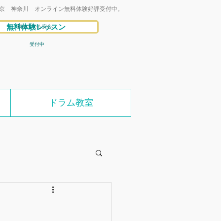
京 神奈川 オンライン無料体験好評受付中。
無料体験レッスン
初めてでも安心♩
受付中
ドラム教室