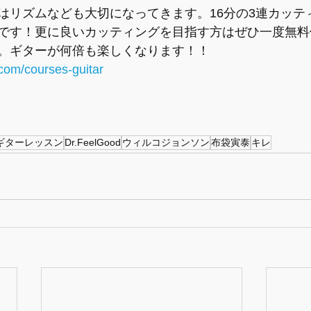
はリズムなども大切になってきます。16分の3連カッテ
です！更に良いカッティングを目指す方はぜひ一度無料
。ギターが何倍も楽しくなります！！
com/courses-guitar
ギターレッスン
Dr.FeelGood
ウィルコジョンソン
布袋寅泰
キレ