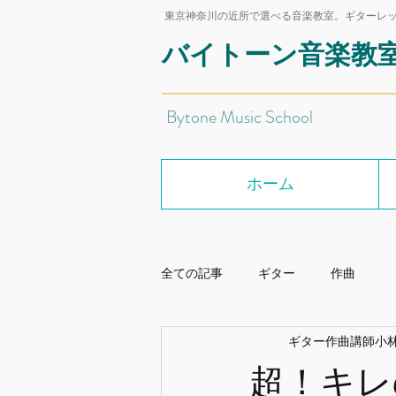
東京神奈川の近所で選べる音楽教室。ギターレ
バイトーン音楽教
Bytone Music School
ホーム
全ての記事
ギター
作曲
ギター作曲講師小林
超！キレ