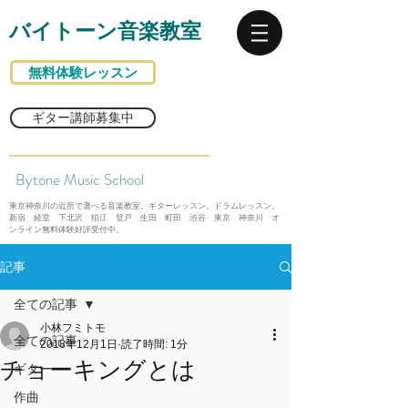
バイトーン音楽教室
無料体験レッスン
ギター講師募集中
Bytone Music School
東京神奈川の近所で選べる音楽教室。ギターレッスン。ドラムレッスン。
新宿 経堂 下北沢 狛江 登戸 生田 町田 渋谷 東京 神奈川 オ
ンライン無料体験好評受付中。
記事
全ての記事
小林フミトモ
全ての記事
2018年12月1日
読了時間: 1分
チョーキングとは
ギター
作曲