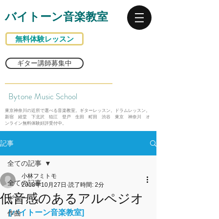
バイトーン音楽教室
無料体験レッスン
ギター講師募集中
Bytone Music School
東京神奈川の近所で選べる音楽教室。ギターレッスン。ドラムレッスン。
新宿 経堂 下北沢 狛江 登戸 生田 町田 渋谷 東京 神奈川 オ
ンライン無料体験好評受付中。
記事
全ての記事
小林フミトモ
全ての記事
2018年10月27日
読了時間: 2分
低音感のあるアルペジオ
ギター
[バイトーン音楽教室]
作曲