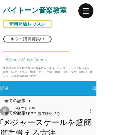
バイトーン音楽教室
無料体験レッスン
ギター講師募集中
Bytone Music School
東京神奈川の近所で選べる音楽教室。ギターレッスン。ドラムレッスン。
新宿 経堂 下北沢 狛江 登戸 生田 町田 渋谷 東京 神奈川 オ
ンライン無料体験好評受付中。
記事
全ての記事
小林フミトモ
全ての記事
2018年7月7日
読了時間: 2分
Cメジャースケールを超簡
ギター
単に覚える方法
作曲