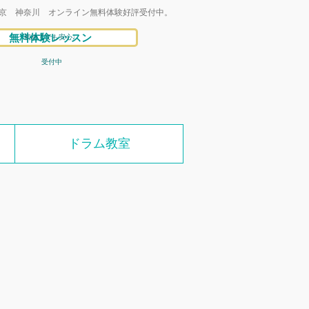
京 神奈川 オンライン無料体験好評受付中。
無料体験レッスン
初めてでも安心♩
受付中
ドラム教室