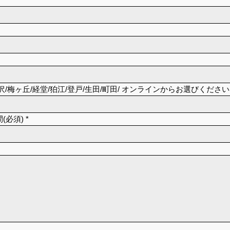
/梅ヶ丘/経堂/狛江/登戸/生田/町田/ オンラインからお選びください
(必須)