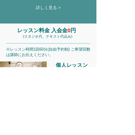
詳しく見る >
レッスン料金 入会金
0
円
(スタジオ代、テキスト代込み
)
※レッスン時間1回60分(自由予約制) ご希望回数
は講師にお伝えください。
個人レッスン
​自分のペースで周り
に気を使う事なく受
講できます。
​1回 5,400円(税込)
ペアレッスン
友達と、夫婦で、親
子で。1回あたりの料
金もお安くなりま