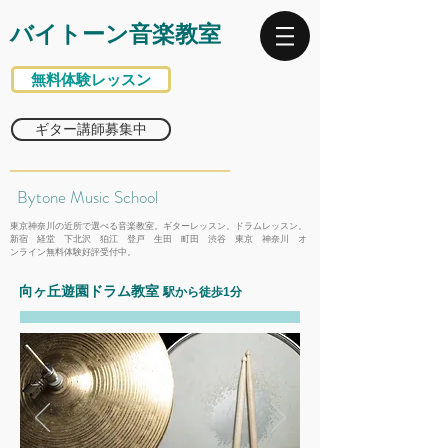
バイトーン音楽教室
無料体験レッスン
ギター講師募集中
Bytone Music School
東京神奈川の近所で選べる音楽教室。ギターレッスン。ドラムレッスン。
新宿 経堂 下北沢 狛江 登戸 生田 町田 渋谷 東京 神奈川 オ
ンライン無料体験好評受付中。
向ヶ丘遊園ドラム教室
駅から徒歩1分