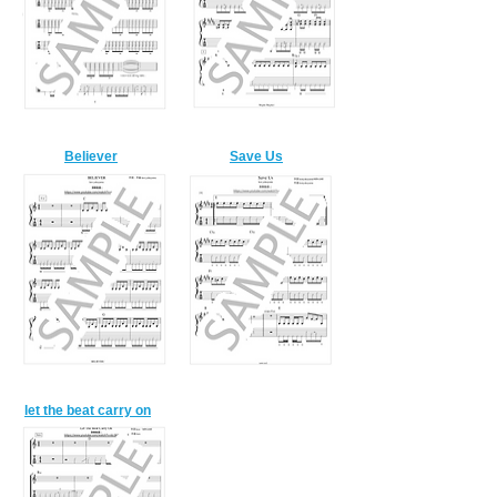
Believer
Save Us
let the beat carry on