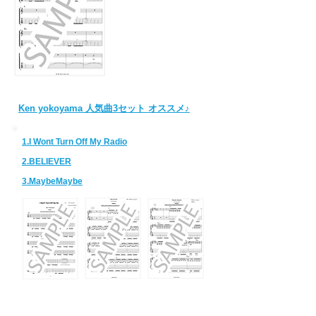
Ken yokoyama 人気曲3セット オススメ♪
1.I Wont Turn Off My Radio
2.BELIEVER
3.MaybeMaybe