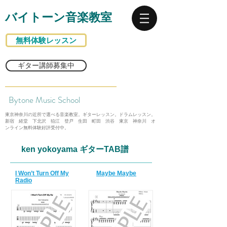
バイトーン音楽教室
無料体験レッスン
ギター講師募集中
Bytone Music School
東京神奈川の近所で選べる音楽教室。ギターレッスン。ドラムレッスン。
新宿 経堂 下北沢 狛江 登戸 生田 町田 渋谷 東京 神奈川 オ
ンライン無料体験好評受付中。
ken yokoyama ギターTAB譜
I Won’t Turn Off My
Maybe Maybe
Radio