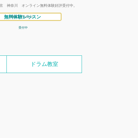
京 神奈川 オンライン無料体験好評受付中。
無料体験レッスン
初めてでも安心♩
受付中
ドラム教室