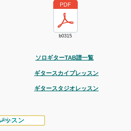
b0315
ソロギターTAB譜一覧
​ギタースカイプレッスン
​ギタースタジオレッスン
レッスン
も安心♩